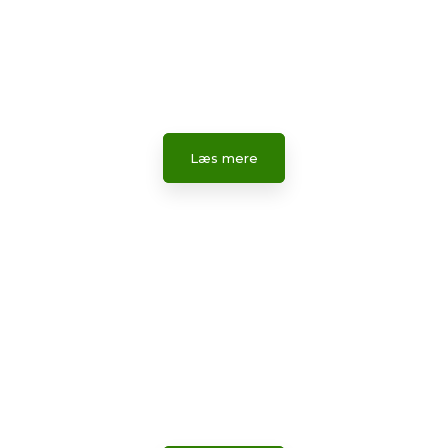
Pris & info
Læs om vores priser og yderligere information.
Læs mere​
Fotos
Se stemningsbilleder fra vores ture og hverdag.