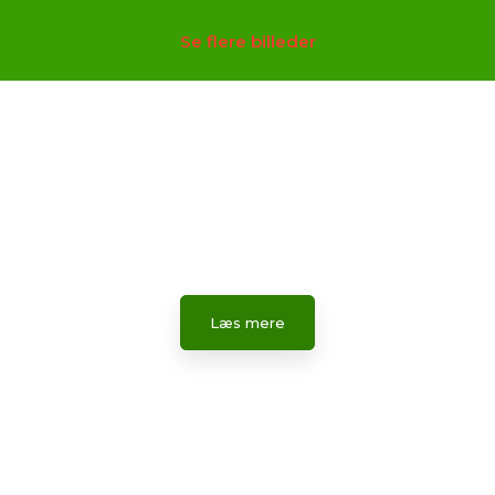
Se flere billeder​
Om os
Lær mere om Vuggestuen Mariehønen.
Læs mere​