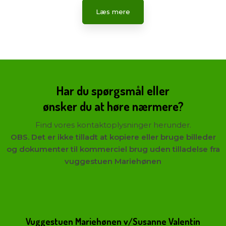
Læs mere​
Har du spørgsmål eller
​ønsker du at høre nærmere?
Find vores kontaktoplysninger herunder.
OBS. Det er ikke tilladt at kopiere eller bruge billeder
og dokumenter til kommerciel brug uden tilladelse fra
vuggestuen Mariehønen
Vuggestuen Mariehønen v/Susanne Valentin