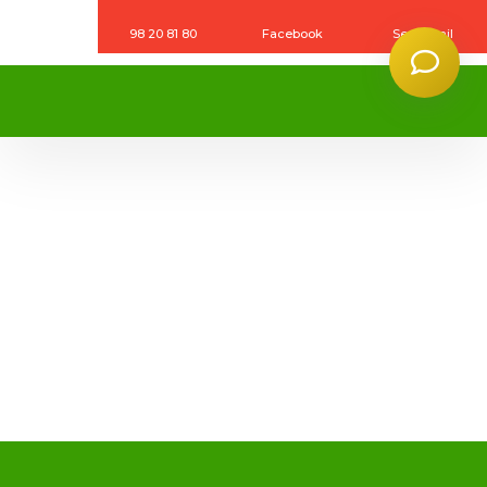
98 20 81 80
Facebook
Send mail
Hej 👋
Hvordan kan vi hjælpe?
Start en ny samtale
Har du et spørgsmål? Start en ny samtale
Kontaktinformation
Åbningstider
Beliggenhed