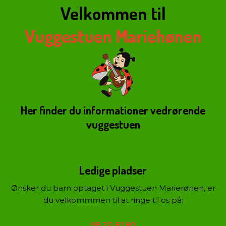
Velkommen til
Faciliteter
Særlige arrangementer
Vuggestuen Mariehønen
Ind- og udmeldelse
Her finder du informationer vedrørende
vuggestuen
​Ledige pladser
Ønsker du barn optaget i Vuggestuen Marierønen, er
du velkommmen til at ringe til os på:
98 20 81 80